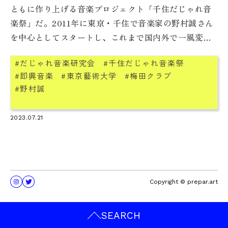
ともに作り上げる音楽プロジェクト「千住だじゃれ音
楽祭」だ。2011年に東京・千住で音楽家の野村誠さん
を中心としてスタートし、これまで国内外で一風変わ
った活動を展開してきた。そんなだじゃれ音楽の中核
だじゃれ音楽研究会
千住だじゃれ音楽祭
を担っているのが「だじゃれ音楽研究会」のメンバー
即興音楽
東京藝術大学
梅田クラブ
たち。なぜ研究会なのか？ 「駄」こそが大事だとい
野村誠
う、その在り方とは？ 野村さんに話を聞いた。
2023.07.21
Copyright © prepar.art
SEARCH