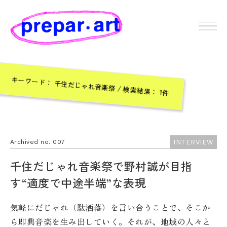
キーワード： 千住だじゃれ音楽祭 / 検索結果： 1件
INTERVIEW
Archived no. 007
千住だじゃれ音楽祭で野村誠が目指
す“適度で中途半端”な表現
気軽にだじゃれ（駄洒落）を言い合うことで、そこか
ら即興音楽を生み出していく。それが、地域の人々と