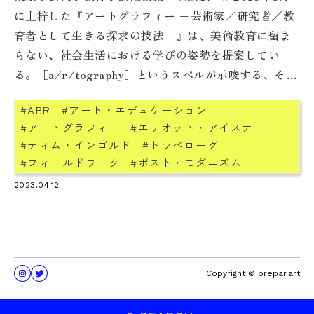
に上梓した『アートグラフィー −芸術家／研究者／教
育者として生きる探求の技法−』は、美術教育に留ま
らない、社会生活における学びの姿勢を提案してい
る。［a/r/tography］というスペルが示唆する、その
意義と実践はどのようなものなのか。笠原に話を聞い
ABR
アート・エデュケーション
た。
アートグラフィー
エリオット・アイスナー
ティム・インゴルド
トラべローグ
フィールドワーク
ポスト・モダニズム
リタ・アーウィン
徒歩旅行
東京学芸大学
2023.04.12
笠原広一
美術教育
Copyright © prepar.art