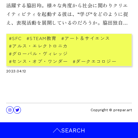
活躍する脇田玲。様々な角度から社会に関わりクリエ
イティビティを起動する彼は、“学び”をどのように捉
え、表現活動を展開しているのだろうか。脇田独自
の“覚醒［awakening］”のあり方を探る。
SFC
STEAM教育
アート＆サイエンス
アルス・エレクトロニカ
グローバル・ヴィレッジ
センス・オブ・ワンダー
ダークエコロジー
ティモシー・モートン
プログラミング教育
2023.04.12
マーシャル・マクルーハン
メディア・アート
レイチェル・カーソン
三浦梅園
脇田玲
Copyright © prepar.art
SEARCH