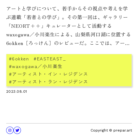
アートと学びについて、若手からその視点や考えを学
ぶ連載「若者との学び」。その第一回は、ギャラリー
「NEORT++」キュレーターとして活動する
waxogawa／小川楽生による、山梨県河口湖に位置する
6okken［ろっけん］のレビューだ。ここでは、アーテ
ィスト（＊1） 、キュレーター、編集者、インストー
6okken
EASTEAST_
ラー （＊2）、研究者……といった表現に関わる生活
waxogawa／小川楽生
者たちが、ゆるやかに覚悟を共有しながら組織を運営
アーティスト・イン・レジデンス
している。そこで数多くある問題を止血しながら、そ
アーティスト・ラン・レジデンス
れぞれの生活と表現をどう両立させているのか、
アートプロジェクト
2023.08.01
6okkenの定例ミーティングと議事録から探ってみた。
アピチャッポン・ウィーラセタクン
そこにあったのは、時空間を超えて生を結ぶテクスト
グッドスクル
ドクメンタ15
群だった。
フィールドノート
ルアンルパ
山口みいな
Copyright © prepar.art