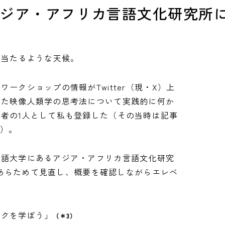
ジア・アフリカ言語文化研究所
に当たるような天候。
ークショップの情報がTwitter（現・X）上
った映像人類学の思考法について実践的に何か
者の1人として私も登録した（その当時は記事
）。
国語大学にあるアジア・アフリカ言語文化研究
報をあらためて見直し、概要を確認しながらエレベ
ークを学ぼう」
（＊3）