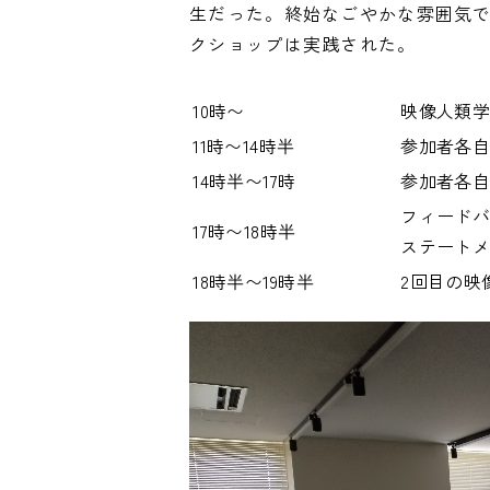
生だった。終始なごやかな雰囲気
クショップは実践された。
10時〜
映像人類
11時〜14時半
参加者各
14時半〜17時
参加者各
フィード
17時〜18時半
ステート
18時半〜19時半
2回目の映