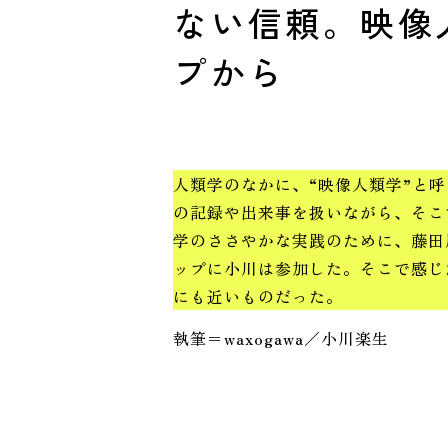
ない信頼。映像
プから
人類学のなかに、“映像人類学”と
の記録や出来事を扱いながら、そこ
学のささやかな実践のために、藤田
ップに小川は参加した。そこで感じ
にも近いものだった。
執筆＝waxogawa／小川楽生