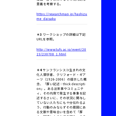
意義を考察する。
https://researchmap.jp/hashizu
me_daisaku
＊3
ワークショップの詳細は下記
URLを参照。
http://www.tufs.ac.jp/event/20
23/230708_1.html
＊4
サンフランシスコ生まれの文
化人類学者、クリフォード・ギア
ーツ（1926-2006）の提示した概
念、「厚い記述：thick descripti
on」。ある出来事やコミュニテ
ィ、その内側で発生する事象を記
述するさいに、その状況に関与し
ていない人たちにも十分伝わるよ
う、行動のみならずその周囲にあ
る文脈や意味合いを含めて「厚