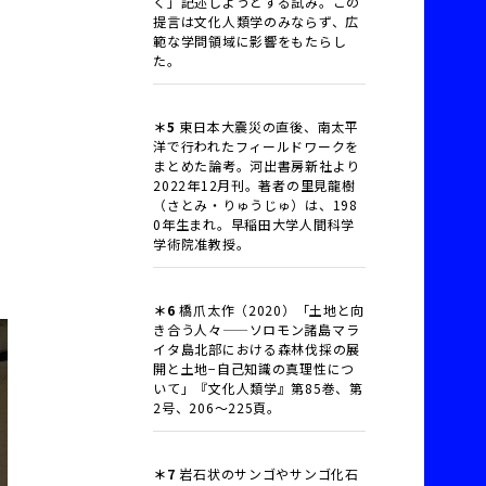
く」記述しようとする試み。この
提言は文化人類学のみならず、広
範な学問領域に影響をもたらし
た。
＊5
東日本大震災の直後、南太平
洋で行われたフィールドワークを
まとめた論考。河出書房新社より
2022年12月刊。著者の里見龍樹
（さとみ・りゅうじゅ）は、198
0年生まれ。早稲田大学人間科学
学術院准教授。
＊6
橋爪太作（2020）「土地と向
き合う人々——ソロモン諸島マラ
イタ島北部における森林伐採の展
開と土地−自己知識の真理性につ
いて」『文化人類学』第85巻、第
2号、206〜225頁。
＊7
岩石状のサンゴやサンゴ化石