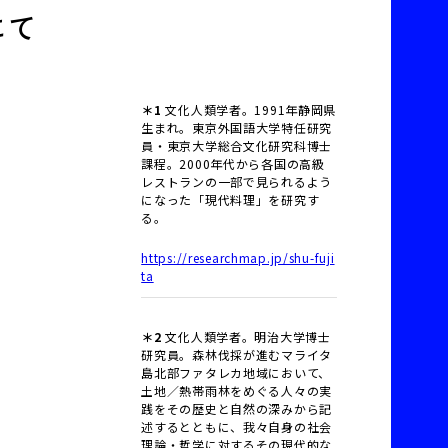
にて
＊1
文化人類学者。1991年静岡県
生まれ。東京外国語大学特任研究
員・東京大学総合文化研究科博士
課程。2000年代から各国の高級
レストランの一部で見られるよう
になった「現代料理」を研究す
る。
https://researchmap.jp/shu-fuji
ta
＊2
文化人類学者。明治大学博士
研究員。森林伐採が進むマライタ
島北部ファタレカ地域において、
土地／熱帯雨林をめぐる人々の実
践をその歴史と自然の深みから記
述するとともに、我々自身の社会
理論・哲学に対するその現代的な