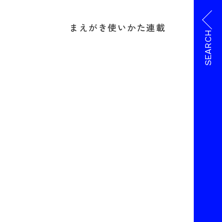
まえがき
使いかた
連載
SEARCH