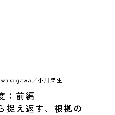
 waxogawa／小川楽生
度：前編
ら捉え返す、根拠の